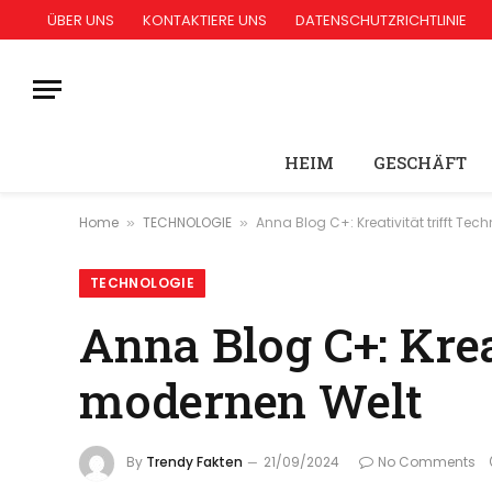
ÜBER UNS
KONTAKTIERE UNS
DATENSCHUTZRICHTLINIE
HEIM
GESCHÄFT
Home
TECHNOLOGIE
Anna Blog C+: Kreativität trifft Te
»
»
TECHNOLOGIE
Anna Blog C+: Kreat
modernen Welt
By
Trendy Fakten
21/09/2024
No Comments