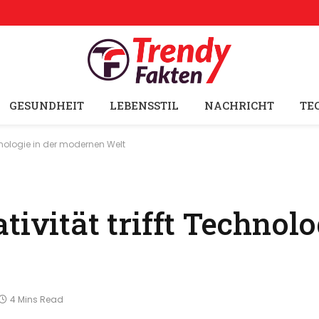
GESUNDHEIT
LEBENSSTIL
NACHRICHT
TE
chnologie in der modernen Welt
ivität trifft Technolo
4 Mins Read