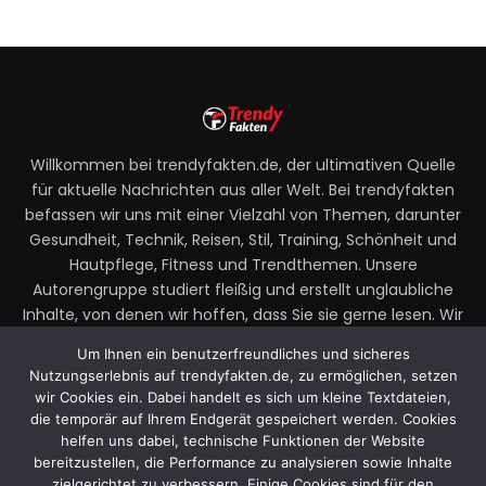
Willkommen bei trendyfakten.de, der ultimativen Quelle
für aktuelle Nachrichten aus aller Welt. Bei trendyfakten
befassen wir uns mit einer Vielzahl von Themen, darunter
Gesundheit, Technik, Reisen, Stil, Training, Schönheit und
Hautpflege, Fitness und Trendthemen. Unsere
Autorengruppe studiert fleißig und erstellt unglaubliche
Inhalte, von denen wir hoffen, dass Sie sie gerne lesen. Wir
legen großen Wert auf Ihre Richtlinien und Ihr Feedback.
Um Ihnen ein benutzerfreundliches und sicheres
Zögern Sie also nicht, uns Ihre Gedanken zu unseren
Nutzungserlebnis auf trendyfakten.de, zu ermöglichen, setzen
Beiträgen mitzuteilen.
wir Cookies ein. Dabei handelt es sich um kleine Textdateien,
die temporär auf Ihrem Endgerät gespeichert werden. Cookies
Email:
faktentrendy@gmail.com
helfen uns dabei, technische Funktionen der Website
bereitzustellen, die Performance zu analysieren sowie Inhalte
zielgerichtet zu verbessern. Einige Cookies sind für den