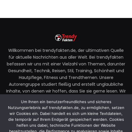
Willkommen bei trendyfakten.de, der ultimativen Quelle
für aktuelle Nachrichten aus aller Welt. Bei trendyfakten
befassen wir uns mit einer Vielzahl von Themen, darunter
Gesundheit, Technik, Reisen, Stil, Training, Schönheit und
Hautpflege, Fitness und Trendthemen. Unsere
Autorengruppe studiert fleißig und erstellt unglaubliche
Inhalte, von denen wir hoffen, dass Sie sie gerne lesen. Wir
legen großen Wert auf Ihre Richtlinien und Ihr Feedback.
Um Ihnen ein benutzerfreundliches und sicheres
Zögern Sie also nicht, uns Ihre Gedanken zu unseren
Nutzungserlebnis auf trendyfakten.de, zu ermöglichen, setzen
Beiträgen mitzuteilen.
wir Cookies ein. Dabei handelt es sich um kleine Textdateien,
die temporär auf Ihrem Endgerät gespeichert werden. Cookies
Email:
faktentrendy@gmail.com
helfen uns dabei, technische Funktionen der Website
bereitzustellen, die Performance zu analysieren sowie Inhalte