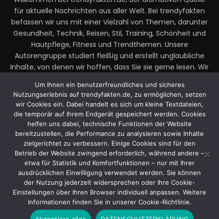
für aktuelle Nachrichten aus aller Welt. Bei trendyfakten
befassen wir uns mit einer Vielzahl von Themen, darunter
Gesundheit, Technik, Reisen, Stil, Training, Schönheit und
Hautpflege, Fitness und Trendthemen. Unsere
Autorengruppe studiert fleißig und erstellt unglaubliche
Inhalte, von denen wir hoffen, dass Sie sie gerne lesen. Wir
legen großen Wert auf Ihre Richtlinien und Ihr Feedback.
Um Ihnen ein benutzerfreundliches und sicheres
Zögern Sie also nicht, uns Ihre Gedanken zu unseren
Nutzungserlebnis auf trendyfakten.de, zu ermöglichen, setzen
Beiträgen mitzuteilen.
wir Cookies ein. Dabei handelt es sich um kleine Textdateien,
die temporär auf Ihrem Endgerät gespeichert werden. Cookies
Email:
faktentrendy@gmail.com
helfen uns dabei, technische Funktionen der Website
bereitzustellen, die Performance zu analysieren sowie Inhalte
zielgerichtet zu verbessern. Einige Cookies sind für den
Betrieb der Website zwingend erforderlich, während andere –
Facebook
X
Instagram
YouTube
etwa für Statistik und Komfortfunktionen – nur mit Ihrer
(Twitter)
ausdrücklichen Einwilligung verwendet werden. Sie können
der Nutzung jederzeit widersprechen oder Ihre Cookie-
Einstellungen über Ihren Browser individuell anpassen. Weitere
© 2025 Trendy Fakten. Entworfen von Trendy Fakten.
Informationen finden Sie in unserer Cookie-Richtlinie.
Akzeptiere alles
DATENSCHUTZERKLÄRUNG