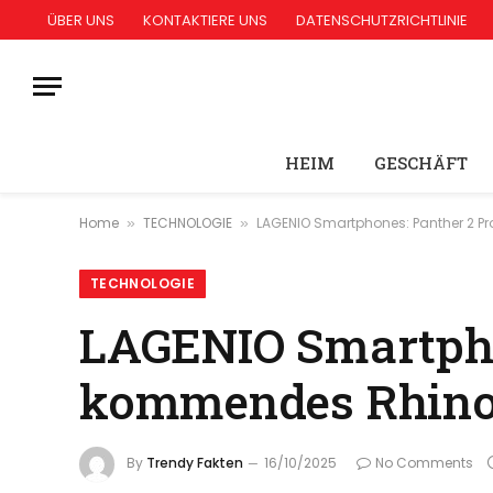
ÜBER UNS
KONTAKTIERE UNS
DATENSCHUTZRICHTLINIE
HEIM
GESCHÄFT
Home
TECHNOLOGIE
LAGENIO Smartphones: Panther 2 Pro
»
»
TECHNOLOGIE
LAGENIO Smartphon
kommendes Rhino 
By
Trendy Fakten
16/10/2025
No Comments