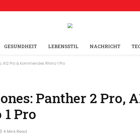
GESUNDHEIT
LEBENSSTIL
NACHRICHT
TE
, A12 Pro & kommendes Rhino 1 Pro
es: Panther 2 Pro, A
1 Pro
4 Mins Read