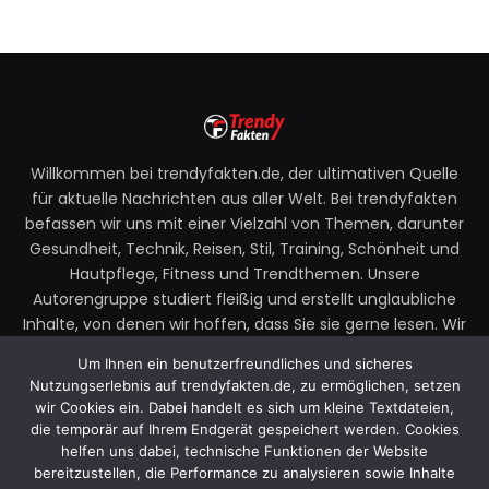
Willkommen bei trendyfakten.de, der ultimativen Quelle
für aktuelle Nachrichten aus aller Welt. Bei trendyfakten
befassen wir uns mit einer Vielzahl von Themen, darunter
Gesundheit, Technik, Reisen, Stil, Training, Schönheit und
Hautpflege, Fitness und Trendthemen. Unsere
Autorengruppe studiert fleißig und erstellt unglaubliche
Inhalte, von denen wir hoffen, dass Sie sie gerne lesen. Wir
legen großen Wert auf Ihre Richtlinien und Ihr Feedback.
Um Ihnen ein benutzerfreundliches und sicheres
Zögern Sie also nicht, uns Ihre Gedanken zu unseren
Nutzungserlebnis auf trendyfakten.de, zu ermöglichen, setzen
Beiträgen mitzuteilen.
wir Cookies ein. Dabei handelt es sich um kleine Textdateien,
die temporär auf Ihrem Endgerät gespeichert werden. Cookies
Email:
faktentrendy@gmail.com
helfen uns dabei, technische Funktionen der Website
bereitzustellen, die Performance zu analysieren sowie Inhalte