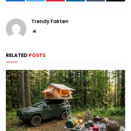
Facebook
Twitter
Pinterest
LinkedIn
Tumblr
Email
Trendy Fakten
Website
RELATED
POSTS