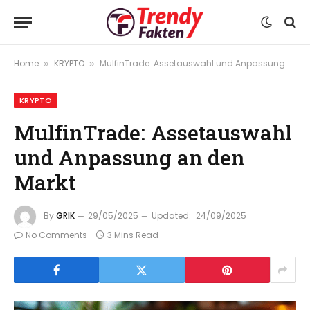
Home
KRYPTO
MulfinTrade: Assetauswahl und Anpassung an den Markt
»
»
KRYPTO
MulfinTrade: Assetauswahl
und Anpassung an den
Markt
By
GRIK
29/05/2025
Updated:
24/09/2025
No Comments
3 Mins Read