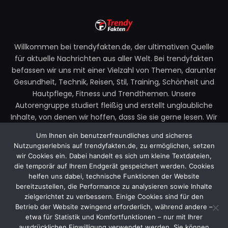
Willkommen bei trendyfakten.de, der ultimativen Quelle
für aktuelle Nachrichten aus aller Welt. Bei trendyfakten
befassen wir uns mit einer Vielzahl von Themen, darunter
Gesundheit, Technik, Reisen, Stil, Training, Schönheit und
Hautpflege, Fitness und Trendthemen. Unsere
Autorengruppe studiert fleißig und erstellt unglaubliche
Inhalte, von denen wir hoffen, dass Sie sie gerne lesen. Wir
legen großen Wert auf Ihre Richtlinien und Ihr Feedback.
Um Ihnen ein benutzerfreundliches und sicheres
Zögern Sie also nicht, uns Ihre Gedanken zu unseren
Nutzungserlebnis auf trendyfakten.de, zu ermöglichen, setzen
Beiträgen mitzuteilen.
wir Cookies ein. Dabei handelt es sich um kleine Textdateien,
die temporär auf Ihrem Endgerät gespeichert werden. Cookies
Email:
faktentrendy@gmail.com
helfen uns dabei, technische Funktionen der Website
bereitzustellen, die Performance zu analysieren sowie Inhalte
zielgerichtet zu verbessern. Einige Cookies sind für den
Betrieb der Website zwingend erforderlich, während andere –
Facebook
X
Instagram
YouTube
etwa für Statistik und Komfortfunktionen – nur mit Ihrer
(Twitter)
ausdrücklichen Einwilligung verwendet werden. Sie können