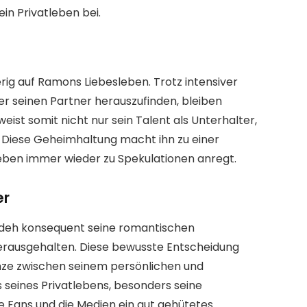
in Privatleben bei.
ig auf Ramons Liebesleben. Trotz intensiver
r seinen Partner herauszufinden, bleiben
st somit nicht nur sein Talent als Unterhalter,
. Diese Geheimhaltung macht ihn zu einer
leben immer wieder zu Spekulationen anregt.
er
adeh konsequent seine romantischen
erausgehalten. Diese bewusste Entscheidung
enze zwischen seinem persönlichen und
s seines Privatlebens, besonders seine
e Fans und die Medien ein gut gehütetes