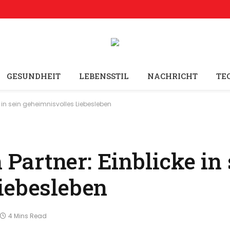
GESUNDHEIT
LEBENSSTIL
NACHRICHT
TE
in sein geheimnisvolles Liebesleben
artner: Einblicke in 
iebesleben
4 Mins Read