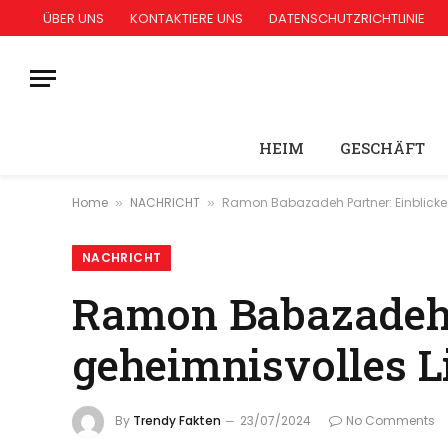
ÜBER UNS
KONTAKTIERE UNS
DATENSCHUTZRICHTLINIE
HEIM
GESCHÄFT
Home
NACHRICHT
Ramon Babazadeh Partner: Einblicke 
»
»
NACHRICHT
Ramon Babazadeh P
geheimnisvolles L
By
Trendy Fakten
23/07/2024
No Comments