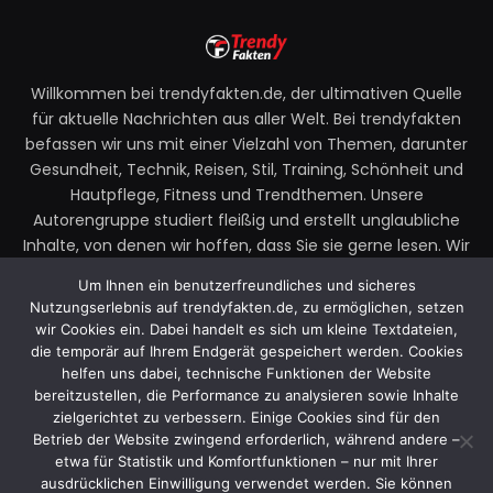
Willkommen bei trendyfakten.de, der ultimativen Quelle
für aktuelle Nachrichten aus aller Welt. Bei trendyfakten
befassen wir uns mit einer Vielzahl von Themen, darunter
Gesundheit, Technik, Reisen, Stil, Training, Schönheit und
Hautpflege, Fitness und Trendthemen. Unsere
Autorengruppe studiert fleißig und erstellt unglaubliche
Inhalte, von denen wir hoffen, dass Sie sie gerne lesen. Wir
legen großen Wert auf Ihre Richtlinien und Ihr Feedback.
Um Ihnen ein benutzerfreundliches und sicheres
Zögern Sie also nicht, uns Ihre Gedanken zu unseren
Nutzungserlebnis auf trendyfakten.de, zu ermöglichen, setzen
Beiträgen mitzuteilen.
wir Cookies ein. Dabei handelt es sich um kleine Textdateien,
die temporär auf Ihrem Endgerät gespeichert werden. Cookies
Email:
faktentrendy@gmail.com
helfen uns dabei, technische Funktionen der Website
bereitzustellen, die Performance zu analysieren sowie Inhalte
zielgerichtet zu verbessern. Einige Cookies sind für den
Betrieb der Website zwingend erforderlich, während andere –
Facebook
X
Instagram
YouTube
etwa für Statistik und Komfortfunktionen – nur mit Ihrer
(Twitter)
ausdrücklichen Einwilligung verwendet werden. Sie können