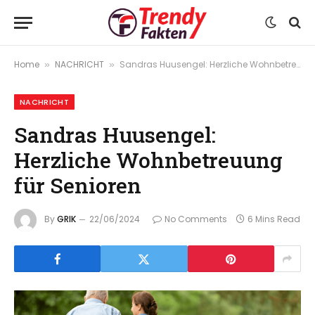
Home
NACHRICHT
Sandras Huusengel: Herzliche Wohnbetreuung für Senioren
»
»
NACHRICHT
Sandras Huusengel:
Herzliche Wohnbetreuung
für Senioren
By
GRIK
22/06/2024
No Comments
6 Mins Read