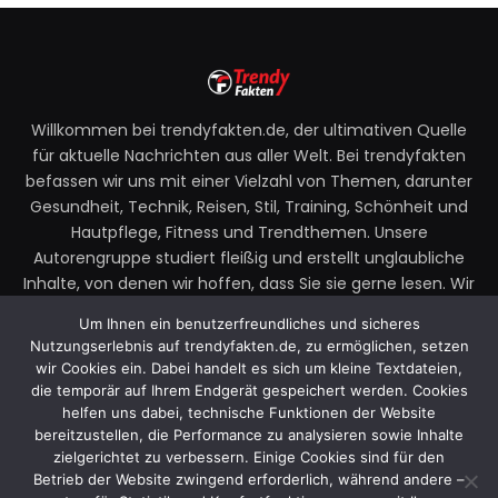
Willkommen bei trendyfakten.de, der ultimativen Quelle
für aktuelle Nachrichten aus aller Welt. Bei trendyfakten
befassen wir uns mit einer Vielzahl von Themen, darunter
Gesundheit, Technik, Reisen, Stil, Training, Schönheit und
Hautpflege, Fitness und Trendthemen. Unsere
Autorengruppe studiert fleißig und erstellt unglaubliche
Inhalte, von denen wir hoffen, dass Sie sie gerne lesen. Wir
legen großen Wert auf Ihre Richtlinien und Ihr Feedback.
Um Ihnen ein benutzerfreundliches und sicheres
Zögern Sie also nicht, uns Ihre Gedanken zu unseren
Nutzungserlebnis auf trendyfakten.de, zu ermöglichen, setzen
Beiträgen mitzuteilen.
wir Cookies ein. Dabei handelt es sich um kleine Textdateien,
die temporär auf Ihrem Endgerät gespeichert werden. Cookies
Email:
faktentrendy@gmail.com
helfen uns dabei, technische Funktionen der Website
bereitzustellen, die Performance zu analysieren sowie Inhalte
zielgerichtet zu verbessern. Einige Cookies sind für den
Betrieb der Website zwingend erforderlich, während andere –
Facebook
X
Instagram
YouTube