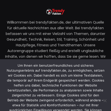
Willkommen bei trendyfakten.de, der ultimativen Quelle
für aktuelle Nachrichten aus aller Welt. Bei trendyfakten
befassen wir uns mit einer Vielzahl von Themen, darunter
Gesundheit, Technik, Reisen, Stil, Training, Schönheit und
Hautpflege, Fitness und Trendthemen. Unsere
Autorengruppe studiert fleißig und erstellt unglaubliche
Inhalte, von denen wir hoffen, dass Sie sie gerne lesen. Wir
legen großen Wert auf Ihre Richtlinien und Ihr Feedback.
Um Ihnen ein benutzerfreundliches und sicheres
Zögern Sie also nicht, uns Ihre Gedanken zu unseren
Nutzungserlebnis auf trendyfakten.de, zu ermöglichen, setzen
Beiträgen mitzuteilen.
wir Cookies ein. Dabei handelt es sich um kleine Textdateien,
die temporär auf Ihrem Endgerät gespeichert werden. Cookies
Email:
faktentrendy@gmail.com
helfen uns dabei, technische Funktionen der Website
bereitzustellen, die Performance zu analysieren sowie Inhalte
zielgerichtet zu verbessern. Einige Cookies sind für den
Betrieb der Website zwingend erforderlich, während andere –
Facebook
X
Instagram
YouTube
etwa für Statistik und Komfortfunktionen – nur mit Ihrer
(Twitter)
ausdrücklichen Einwilligung verwendet werden. Sie können