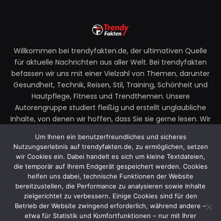
Willkommen bei trendyfakten.de, der ultimativen Quelle
für aktuelle Nachrichten aus aller Welt. Bei trendyfakten
befassen wir uns mit einer Vielzahl von Themen, darunter
Gesundheit, Technik, Reisen, Stil, Training, Schönheit und
Hautpflege, Fitness und Trendthemen. Unsere
Autorengruppe studiert fleißig und erstellt unglaubliche
Inhalte, von denen wir hoffen, dass Sie sie gerne lesen. Wir
legen großen Wert auf Ihre Richtlinien und Ihr Feedback.
Um Ihnen ein benutzerfreundliches und sicheres
Zögern Sie also nicht, uns Ihre Gedanken zu unseren
Nutzungserlebnis auf trendyfakten.de, zu ermöglichen, setzen
Beiträgen mitzuteilen.
wir Cookies ein. Dabei handelt es sich um kleine Textdateien,
die temporär auf Ihrem Endgerät gespeichert werden. Cookies
Email:
faktentrendy@gmail.com
helfen uns dabei, technische Funktionen der Website
bereitzustellen, die Performance zu analysieren sowie Inhalte
zielgerichtet zu verbessern. Einige Cookies sind für den
Betrieb der Website zwingend erforderlich, während andere –
Facebook
X
Instagram
YouTube
etwa für Statistik und Komfortfunktionen – nur mit Ihrer
(Twitter)