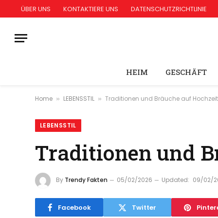
ÜBER UNS
KONTAKTIERE UNS
DATENSCHUTZRICHTLINIE
HEIM
GESCHÄFT
Home
LEBENSSTIL
Traditionen und Bräuche auf Hochzei
»
»
LEBENSSTIL
Traditionen und B
By
Trendy Fakten
05/02/2026
Updated:
09/02/2
Facebook
Twitter
Pinter