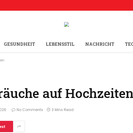
GESUNDHEIT
LEBENSSTIL
NACHRICHT
TE
ten
räuche auf Hochzeite
026
No Comments
3 Mins Read
est