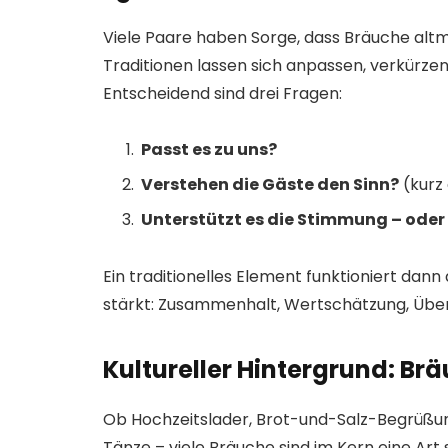
Viele Paare haben Sorge, dass Bräuche altm
Traditionen lassen sich anpassen, verkürzen
Entscheidend sind drei Fragen:
Passt es zu uns?
Verstehen die Gäste den Sinn?
(kurz 
Unterstützt es die Stimmung – oder 
Ein traditionelles Element funktioniert da
stärkt: Zusammenhalt, Wertschätzung, Über
Kultureller Hintergrund: Brä
Ob Hochzeitslader, Brot-und-Salz-Begrüßun
Tänze – viele Bräuche sind im Kern eine Art s