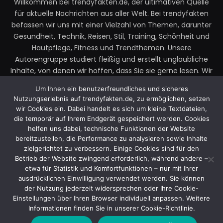
Willkommen bei trendyfakten.de, der ultimativen Quelle
für aktuelle Nachrichten aus aller Welt. Bei trendyfakten
befassen wir uns mit einer Vielzahl von Themen, darunter
Gesundheit, Technik, Reisen, Stil, Training, Schönheit und
Hautpflege, Fitness und Trendthemen. Unsere
Autorengruppe studiert fleißig und erstellt unglaubliche
Inhalte, von denen wir hoffen, dass Sie sie gerne lesen. Wir
legen großen Wert auf Ihre Richtlinien und Ihr Feedback.
Um Ihnen ein benutzerfreundliches und sicheres
Zögern Sie also nicht, uns Ihre Gedanken zu unseren
Nutzungserlebnis auf trendyfakten.de, zu ermöglichen, setzen
Beiträgen mitzuteilen.
wir Cookies ein. Dabei handelt es sich um kleine Textdateien,
die temporär auf Ihrem Endgerät gespeichert werden. Cookies
Email:
faktentrendy@gmail.com
helfen uns dabei, technische Funktionen der Website
bereitzustellen, die Performance zu analysieren sowie Inhalte
zielgerichtet zu verbessern. Einige Cookies sind für den
Betrieb der Website zwingend erforderlich, während andere –
Facebook
X
Instagram
YouTube
etwa für Statistik und Komfortfunktionen – nur mit Ihrer
(Twitter)
ausdrücklichen Einwilligung verwendet werden. Sie können
der Nutzung jederzeit widersprechen oder Ihre Cookie-
Einstellungen über Ihren Browser individuell anpassen. Weitere
© 2025 Trendy Fakten. Entworfen von Trendy Fakten.
Informationen finden Sie in unserer Cookie-Richtlinie.