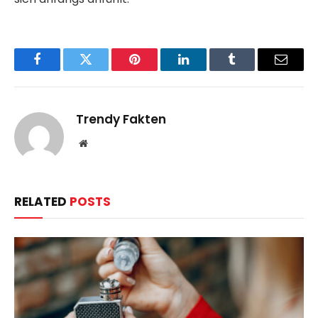
Facebook
Twitter
Pinterest
LinkedIn
Tumblr
Email
Trendy Fakten
Website
RELATED
POSTS