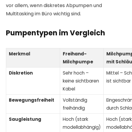
vor allem, wenn diskretes Abpumpen und
Multitasking im Büro wichtig sind.
Pumpentypen im Vergleich
Merkmal
Freihand-
Milchpum
Milchpumpe
mit Schlä
Diskretion
Sehr hoch –
Mittel – Sc
keine sichtbaren
ist sichtbar
Kabel
Bewegungsfreiheit
Vollständig
Eingeschrä
freihändig
durch Schl
Saugleistung
Hoch (stark
Hoch (stark
modellabhängig)
modellabhä