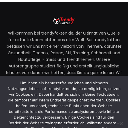
Willkommen bei trendyfakten.de, der ultimativen Quelle
für aktuelle Nachrichten aus aller Welt. Bei trendyfakten
befassen wir uns mit einer Vielzahl von Themen, darunter
Gesundheit, Technik, Reisen, Stil, Training, Schönheit und
Hautpflege, Fitness und Trendthemen. Unsere
Autorengruppe studiert fleißig und erstellt unglaubliche
Inhalte, von denen wir hoffen, dass Sie sie gerne lesen. Wir
legen großen Wert auf Ihre Richtlinien und Ihr Feedback.
Um Ihnen ein benutzerfreundliches und sicheres
Zögern Sie also nicht, uns Ihre Gedanken zu unseren
Nutzungserlebnis auf trendyfakten.de, zu ermöglichen, setzen
Beiträgen mitzuteilen.
wir Cookies ein. Dabei handelt es sich um kleine Textdateien,
die temporär auf Ihrem Endgerät gespeichert werden. Cookies
Email:
faktentrendy@gmail.com
helfen uns dabei, technische Funktionen der Website
bereitzustellen, die Performance zu analysieren sowie Inhalte
zielgerichtet zu verbessern. Einige Cookies sind für den
Betrieb der Website zwingend erforderlich, während andere –
Facebook
X
Instagram
YouTube