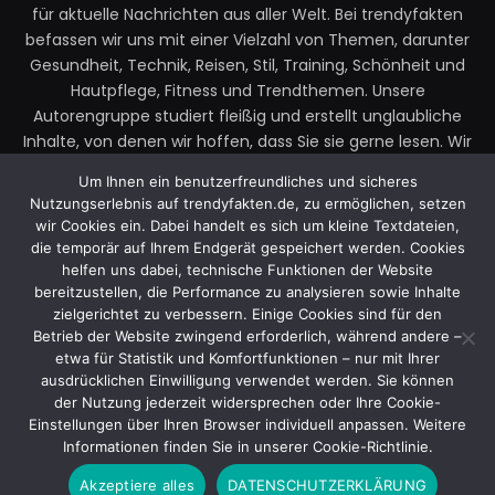
für aktuelle Nachrichten aus aller Welt. Bei trendyfakten
befassen wir uns mit einer Vielzahl von Themen, darunter
Gesundheit, Technik, Reisen, Stil, Training, Schönheit und
Hautpflege, Fitness und Trendthemen. Unsere
Autorengruppe studiert fleißig und erstellt unglaubliche
Inhalte, von denen wir hoffen, dass Sie sie gerne lesen. Wir
legen großen Wert auf Ihre Richtlinien und Ihr Feedback.
Um Ihnen ein benutzerfreundliches und sicheres
Zögern Sie also nicht, uns Ihre Gedanken zu unseren
Nutzungserlebnis auf trendyfakten.de, zu ermöglichen, setzen
Beiträgen mitzuteilen.
wir Cookies ein. Dabei handelt es sich um kleine Textdateien,
die temporär auf Ihrem Endgerät gespeichert werden. Cookies
Email:
faktentrendy@gmail.com
helfen uns dabei, technische Funktionen der Website
bereitzustellen, die Performance zu analysieren sowie Inhalte
zielgerichtet zu verbessern. Einige Cookies sind für den
Betrieb der Website zwingend erforderlich, während andere –
Facebook
X
Instagram
YouTube
etwa für Statistik und Komfortfunktionen – nur mit Ihrer
(Twitter)
ausdrücklichen Einwilligung verwendet werden. Sie können
der Nutzung jederzeit widersprechen oder Ihre Cookie-
Einstellungen über Ihren Browser individuell anpassen. Weitere
© 2025 Trendy Fakten. Entworfen von Trendy Fakten.
Informationen finden Sie in unserer Cookie-Richtlinie.
Akzeptiere alles
DATENSCHUTZERKLÄRUNG