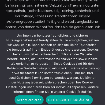
für aktuelle Nachrichten aus aller Welt. Bei trendyfakten
befassen wir uns mit einer Vielzahl von Themen, darunter
Gesundheit, Technik, Reisen, Stil, Training, Schönheit und
Hautpflege, Fitness und Trendthemen. Unsere
Autorengruppe studiert fleißig und erstellt unglaubliche
Inhalte, von denen wir hoffen, dass Sie sie gerne lesen. Wir
legen großen Wert auf Ihre Richtlinien und Ihr Feedback.
Um Ihnen ein benutzerfreundliches und sicheres
Zögern Sie also nicht, uns Ihre Gedanken zu unseren
Nutzungserlebnis auf trendyfakten.de, zu ermöglichen, setzen
Beiträgen mitzuteilen.
wir Cookies ein. Dabei handelt es sich um kleine Textdateien,
die temporär auf Ihrem Endgerät gespeichert werden. Cookies
Email:
faktentrendy@gmail.com
helfen uns dabei, technische Funktionen der Website
bereitzustellen, die Performance zu analysieren sowie Inhalte
zielgerichtet zu verbessern. Einige Cookies sind für den
Betrieb der Website zwingend erforderlich, während andere –
Facebook
X
Instagram
YouTube
etwa für Statistik und Komfortfunktionen – nur mit Ihrer
(Twitter)
ausdrücklichen Einwilligung verwendet werden. Sie können
der Nutzung jederzeit widersprechen oder Ihre Cookie-
Einstellungen über Ihren Browser individuell anpassen. Weitere
© 2025 Trendy Fakten. Entworfen von Trendy Fakten.
Informationen finden Sie in unserer Cookie-Richtlinie.
Akzeptiere alles
DATENSCHUTZERKLÄRUNG