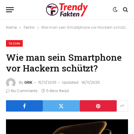
Home
Techn
Wie man sein Smartphone vor Hackern schützt?
»
»
TECHN
Wie man sein Smartphone
vor Hackern schützt?
By
GRIK
15/11/2025
Updated:
18/11/2025
No Comments
5 Mins Read