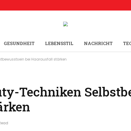
GESUNDHEIT
LEBENSSTIL
NACHRICHT
TE
bewusstsein bei Haarausfall stärken
ty-Techniken Selbstb
ärken
 Read