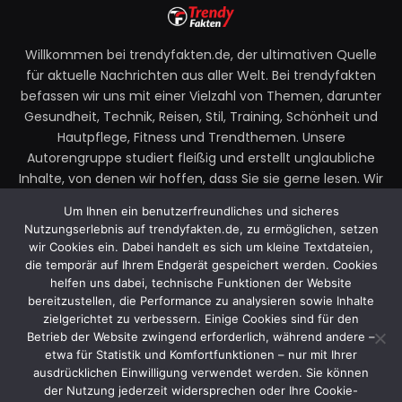
Willkommen bei trendyfakten.de, der ultimativen Quelle
für aktuelle Nachrichten aus aller Welt. Bei trendyfakten
befassen wir uns mit einer Vielzahl von Themen, darunter
Gesundheit, Technik, Reisen, Stil, Training, Schönheit und
Hautpflege, Fitness und Trendthemen. Unsere
Autorengruppe studiert fleißig und erstellt unglaubliche
Inhalte, von denen wir hoffen, dass Sie sie gerne lesen. Wir
legen großen Wert auf Ihre Richtlinien und Ihr Feedback.
Um Ihnen ein benutzerfreundliches und sicheres
Zögern Sie also nicht, uns Ihre Gedanken zu unseren
Nutzungserlebnis auf trendyfakten.de, zu ermöglichen, setzen
Beiträgen mitzuteilen.
wir Cookies ein. Dabei handelt es sich um kleine Textdateien,
die temporär auf Ihrem Endgerät gespeichert werden. Cookies
Email:
faktentrendy@gmail.com
helfen uns dabei, technische Funktionen der Website
bereitzustellen, die Performance zu analysieren sowie Inhalte
zielgerichtet zu verbessern. Einige Cookies sind für den
Betrieb der Website zwingend erforderlich, während andere –
Facebook
X
Instagram
YouTube
etwa für Statistik und Komfortfunktionen – nur mit Ihrer
(Twitter)
ausdrücklichen Einwilligung verwendet werden. Sie können
der Nutzung jederzeit widersprechen oder Ihre Cookie-