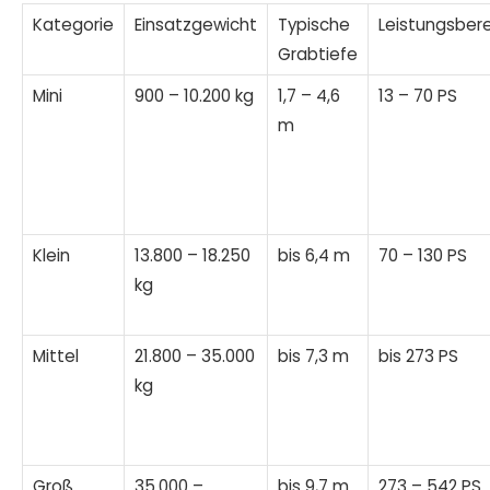
Kategorie
Einsatzgewicht
Typische
Leistungsber
Grabtiefe
Mini
900 – 10.200 kg
1,7 – 4,6
13 – 70 PS
m
Klein
13.800 – 18.250
bis 6,4 m
70 – 130 PS
kg
Mittel
21.800 – 35.000
bis 7,3 m
bis 273 PS
kg
Groß
35.000 –
bis 9,7 m
273 – 542 PS