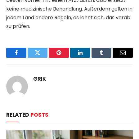
besten vorher mit einem Arzt durch. CBD ersetzt
keine medizinische Behandlung. Außerdem gelten in
jedem Land andere Regeln, es lohnt sich, das vorab
zu prüfen.
Facebook
Twitter
Pinterest
LinkedIn
Tumblr
Email
GRIK
RELATED
POSTS