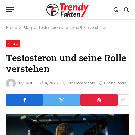
Home
Blog
Testosteron und seine Rolle verstehen
»
»
BLOG
Testosteron und seine Rolle
verstehen
By
GRIK
17/01/2025
No Comments
6 Mins Read